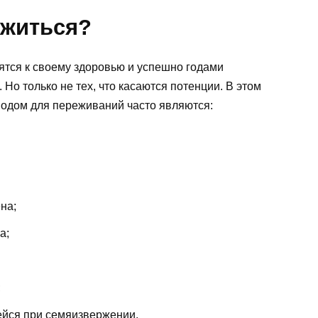
ожиться?
тся к своему здоровью и успешно годами
Но только не тех, что касаются потенции. В этом
одом для переживаний часто являются:
на;
а;
;
йся при семяизвержении.