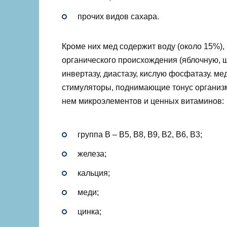
прочих видов сахара.
Кроме них мед содержит воду (около 15%),
органического происхождения (яблочную, 
инвертазу, диастазу, кислую фосфатазу. ме
стимуляторы, поднимающие тонус организм
нем микроэлементов и ценных витаминов:
группа В – В5, В8, В9, В2, В6, В3;
железа;
кальция;
меди;
цинка;