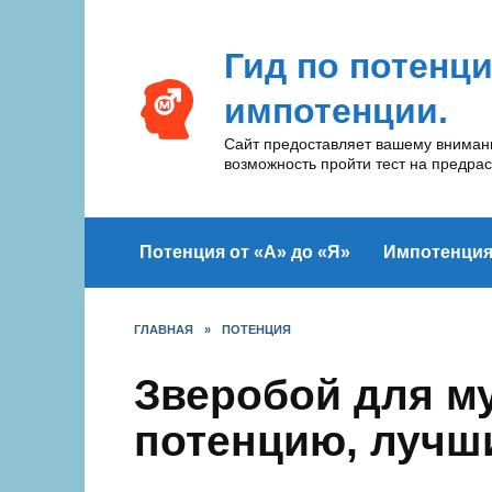
Перейти
к
Гид по потенц
содержанию
импотенции.
Сайт предоставляет вашему вниманию
возможность пройти тест на предра
Потенция от «А» до «Я»
Импотенци
ГЛАВНАЯ
»
ПОТЕНЦИЯ
Зверобой для м
потенцию, лучш