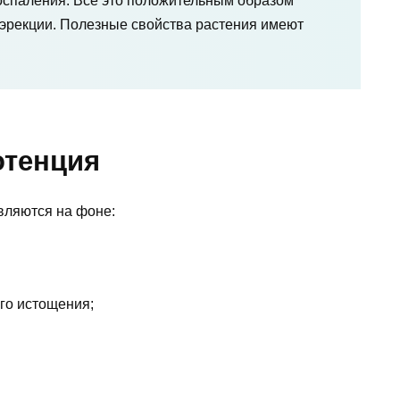
воспаления. Все это положительным образом
 эрекции. Полезные свойства растения имеют
отенция
вляются на фоне:
го истощения;