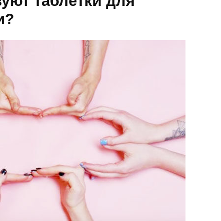
вуют таблетки для
и?